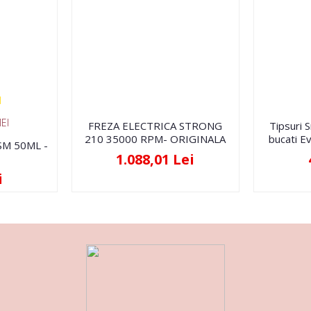
EI
FREZA ELECTRICA STRONG
Tipsuri 
210 35000 RPM- ORIGINALA
bucati Ev
FSM 50ML -
1.088,01 Lei
i