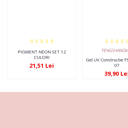
FENGSHANGM
PIGMENT NEON SET 12
CULORI
Gel UV Constructie 
21,51 Lei
07
39,90 Le