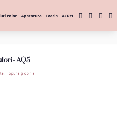
uri color
Aparatura
Everin
ACRYL
ulori- AQ5
te.
-
Spune-ţi opinia