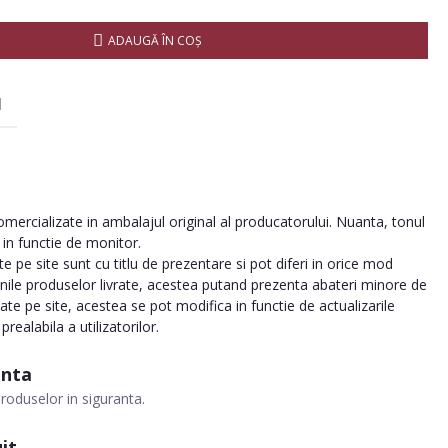
ADAUGĂ ÎN COŞ
I
ercializate in ambalajul original al producatorului. Nuanta, tonul
a in functie de monitor.
 pe site sunt cu titlu de prezentare si pot diferi in orice mod
inile produselor livrate, acestea putand prezenta abateri minore de
tate pe site, acestea se pot modifica in functie de actualizarile
realabila a utilizatorilor.
anta
roduselor in siguranta.
it