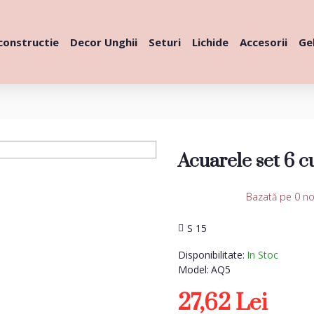
constructie
Decor Unghii
Seturi
Lichide
Accesorii
Gel
Acuarele set 6 c
Bazată pe 0 no
S 15
Disponibilitate:
In Stoc
Model:
AQ5
27,62 Lei