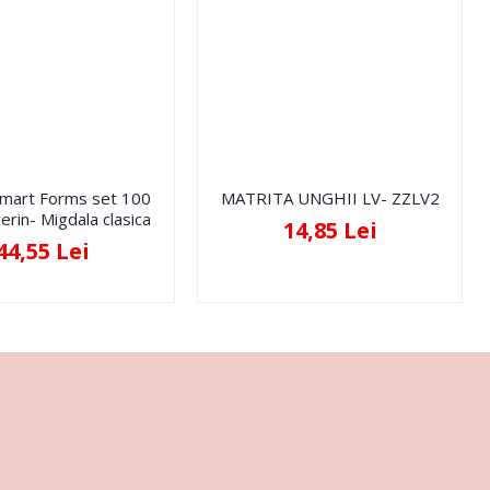
Smart Forms set 100
MATRITA UNGHII LV- ZZLV2
erin- Migdala clasica
14,85 Lei
44,55 Lei