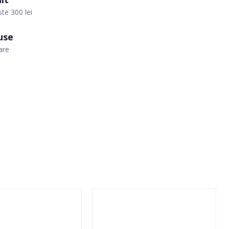
te 300 lei
use
are