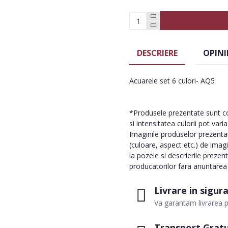
DESCRIERE
OPINI
Acuarele set 6 culori- AQ5
*Produsele prezentate sunt com
si intensitatea culorii pot vari
Imaginile produselor prezentate
(culoare, aspect etc.) de imag
la pozele si descrierile prezen
producatorilor fara anuntarea p
Livrare in sigur
Va garantam livrarea p
Transport Gratu