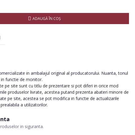
ADAUGĂ ÎN COŞ
I
ercializate in ambalajul original al producatorului. Nuanta, tonul
a in functie de monitor.
 pe site sunt cu titlu de prezentare si pot diferi in orice mod
inile produselor livrate, acestea putand prezenta abateri minore de
tate pe site, acestea se pot modifica in functie de actualizarile
realabila a utilizatorilor.
anta
roduselor in siguranta.