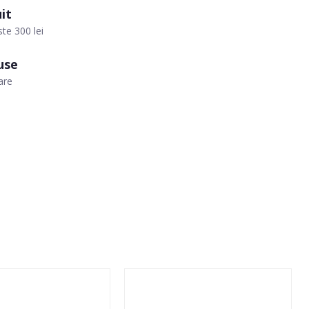
it
te 300 lei
use
are