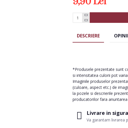
9,90 Lei
DESCRIERE
OPINI
*Produsele prezentate sunt com
si intensitatea culorii pot vari
Imaginile produselor prezentate
(culoare, aspect etc.) de imag
la pozele si descrierile prezen
producatorilor fara anuntarea p
Livrare in sigur
Va garantam livrarea p