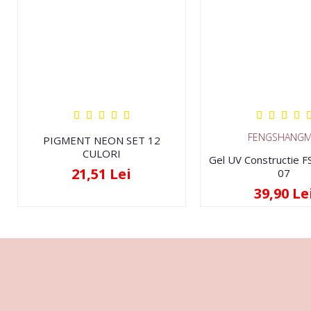
FENGSHANGM
PIGMENT NEON SET 12
CULORI
Gel UV Constructie 
21,51 Lei
07
39,90 Le