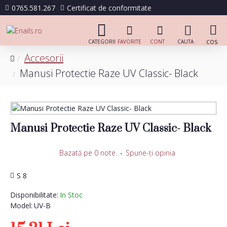
0765.581.267
Certificat de conformitate
Accesorii
Manusi Protectie Raze UV Classic- Black
Manusi Protectie Raze UV Classic- Black
Bazată pe 0 note.
-
Spune-ţi opinia
S 8
Disponibilitate:
In Stoc
Model:
UV-B