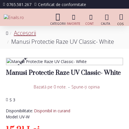
0765.581.267
Certificat de conformitate
Accesorii
Manusi Protectie Raze UV Classic- White
Disponibil in curand
Manusi Protectie Raze UV Classic- White
Bazată pe 0 note.
-
Spune-ţi opinia
S 3
Disponibilitate:
Disponibil in curand
Model:
UV-W