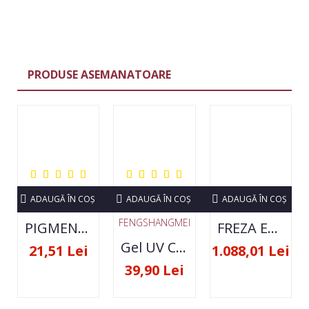
PRODUSE ASEMANATOARE
ADAUGĂ ÎN COŞ
ADAUGĂ ÎN COŞ
ADAUGĂ ÎN COŞ
FENGSHANGMEI
PIGMENT NEON SET 12 CULORI
FREZA ELECTRICA STRONG 210 35000 RPM- ORIGINALA
Gel UV Constructie FSM 50ML - 07
21,51 Lei
1.088,01 Lei
39,90 Lei