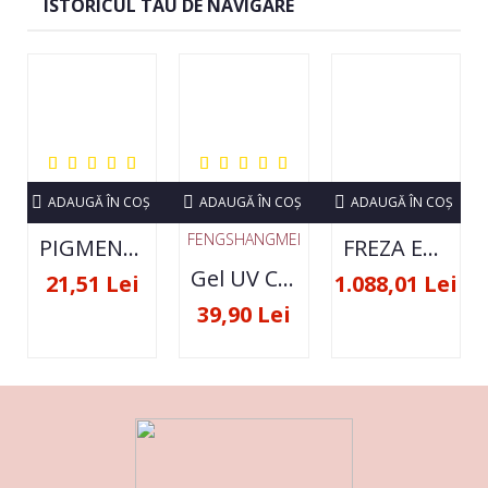
ISTORICUL TAU DE NAVIGARE
ADAUGĂ ÎN COŞ
ADAUGĂ ÎN COŞ
ADAUGĂ ÎN COŞ
FENGSHANGMEI
PIGMENT NEON SET 12 CULORI
FREZA ELECTRICA STRONG 210 35000 RPM- ORIGINALA
Gel UV Constructie FSM 50ML - 07
21,51 Lei
1.088,01 Lei
39,90 Lei