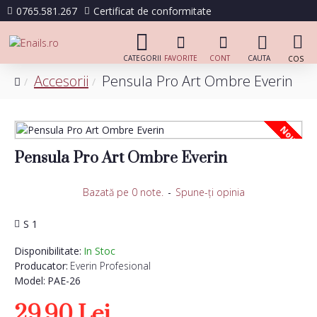
0765.581.267
Certificat de conformitate
Accesorii
Pensula Pro Art Ombre Everin
Nou
Pensula Pro Art Ombre Everin
Bazată pe 0 note.
-
Spune-ţi opinia
S 1
Disponibilitate:
In Stoc
Producator:
Everin Profesional
Model:
PAE-26
29,90 Lei