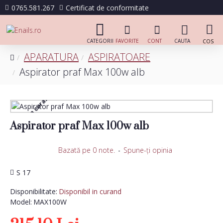
0765.581.267
Certificat de conformitate
APARATURA
ASPIRATOARE
Aspirator praf Max 100w alb
Disponibil in curand
Aspirator praf Max 100w alb
Bazată pe 0 note.
-
Spune-ţi opinia
S 17
Disponibilitate:
Disponibil in curand
Model:
MAX100W