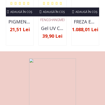
ADAUGĂ ÎN COŞ
ADAUGĂ ÎN COŞ
ADAUGĂ ÎN COŞ
FENGSHANGMEI
PIGMENT NEON SET 12 CULORI
FREZA ELECTRICA STRONG 210 35000 RPM- ORIGINALA
Gel UV Constructie FSM 50ML - 07
21,51 Lei
1.088,01 Lei
39,90 Lei