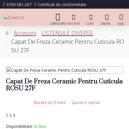
0765.581.267
Certificat de conformitate
Accesorii
USTENSILE DIVERSE
Capat De Freza Ceramic Pentru Cuticula RO
SU 27F
Capat De Freza Ceramic Pentru Cuticula
ROSU 27F
Bazată pe 0 note.
-
Spune-ţi opinia
S 5
Disponibilitate:
In Stoc