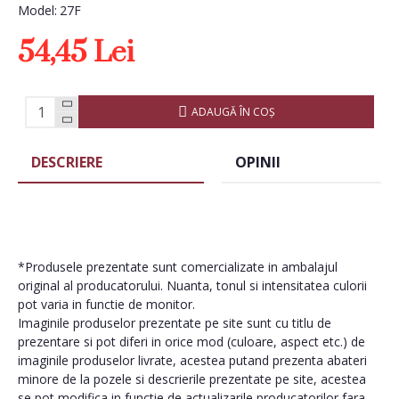
Model:
27F
54,45 Lei
ADAUGĂ ÎN COŞ
DESCRIERE
OPINII
*Produsele prezentate sunt comercializate in ambalajul
original al producatorului. Nuanta, tonul si intensitatea culorii
pot varia in functie de monitor.
Imaginile produselor prezentate pe site sunt cu titlu de
prezentare si pot diferi in orice mod (culoare, aspect etc.) de
imaginile produselor livrate, acestea putand prezenta abateri
minore de la pozele si descrierile prezentate pe site, acestea
se pot modifica in functie de actualizarile producatorilor fara