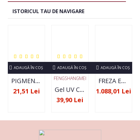
ISTORICUL TAU DE NAVIGARE
ADAUGĂ ÎN COŞ
ADAUGĂ ÎN COŞ
ADAUGĂ ÎN COŞ
FENGSHANGMEI
PIGMENT NEON SET 12 CULORI
FREZA ELECTRICA STRONG 210 35000 RPM- ORIGINALA
Gel UV Constructie FSM 50ML - 07
21,51 Lei
1.088,01 Lei
39,90 Lei