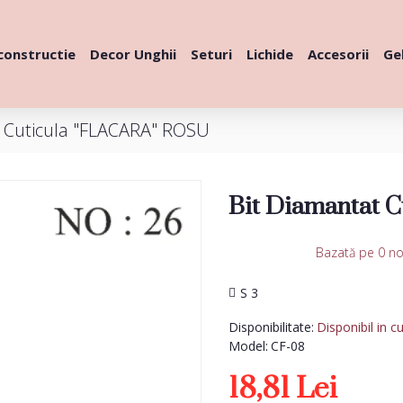
constructie
Decor Unghii
Seturi
Lichide
Accesorii
Gel
t Cuticula "FLACARA" ROSU
Bit Diamantat 
Bazată pe 0 no
S 3
Disponibilitate:
Disponibil in c
Model:
CF-08
18,81 Lei