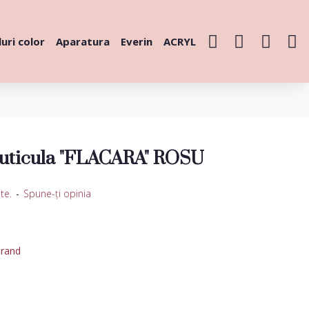
uri color
Aparatura
Everin
ACRYL
Cuticula "FLACARA" ROSU
te.
-
Spune-ţi opinia
urand