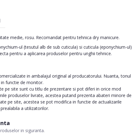
I
uritate medie, rosu. Recomandat pentru tehnica dry manicure.
nychium-ul (tesutul alb de sub cuticula) si cuticula (eponychium-ul)
ecta pentru a aplicarea produselor pentru unghii tehnice.
ercializate in ambalajul original al producatorului. Nuanta, tonul
a in functie de monitor.
 pe site sunt cu titlu de prezentare si pot diferi in orice mod
inile produselor livrate, acestea putand prezenta abateri minore de
tate pe site, acestea se pot modifica in functie de actualizarile
realabila a utilizatorilor.
anta
roduselor in siguranta.