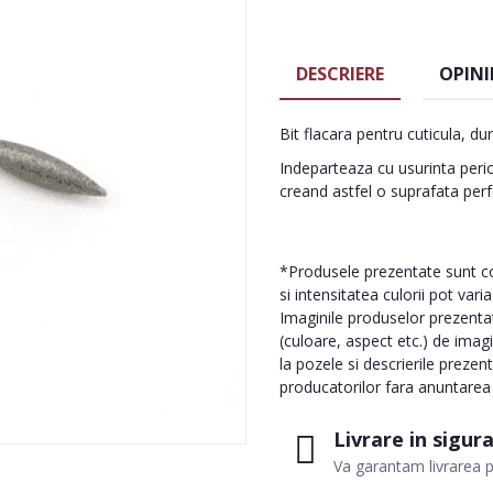
DESCRIERE
OPINI
Bit flacara pentru cuticula, d
Indeparteaza cu usurinta perio
creand astfel o suprafata perf
*Produsele prezentate sunt com
si intensitatea culorii pot vari
Imaginile produselor prezentate
(culoare, aspect etc.) de imag
la pozele si descrierile prezen
producatorilor fara anuntarea p
Livrare in sigur
Va garantam livrarea p