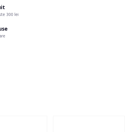
it
te 300 lei
use
are