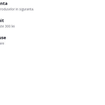
anta
roduselor in siguranta.
it
te 300 lei
use
are