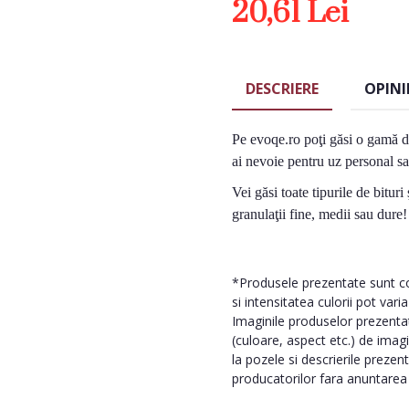
20,61 Lei
DESCRIERE
OPINI
Pe evoqe.ro poţi găsi o gamă di
ai nevoie pentru uz personal sa
Vei găsi toate tipurile de bi
turi
granulaţii fine, medii sau dure!
*Produsele prezentate sunt com
si intensitatea culorii pot vari
Imaginile produselor prezentate
(culoare, aspect etc.) de imag
la pozele si descrierile prezen
producatorilor fara anuntarea p