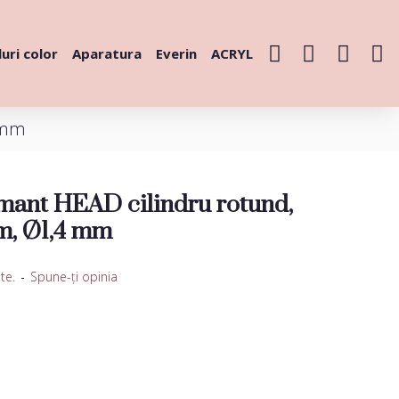
uri color
Aparatura
Everin
ACRYL
4 mm
mant HEAD cilindru rotund,
mm, Ø1,4 mm
te.
-
Spune-ţi opinia