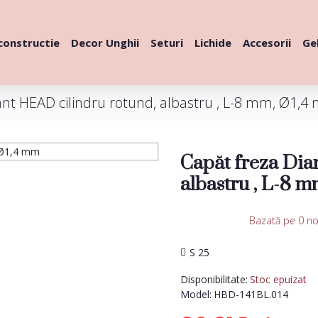
constructie
Decor Unghii
Seturi
Lichide
Accesorii
Gel
nt HEAD cilindru rotund, albastru , L-8 mm, Ø1,
Capăt freza Dia
albastru , L-8 
Bazată pe 0 no
S 25
Disponibilitate:
Stoc epuizat
Model:
HBD-141BL.014