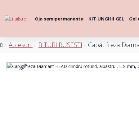
Oja semipermanenta
KIT UNGHII GEL
Gel 
Accesorii
BITURI RUSESTI
Capăt freza Diama
Stoc epuizat