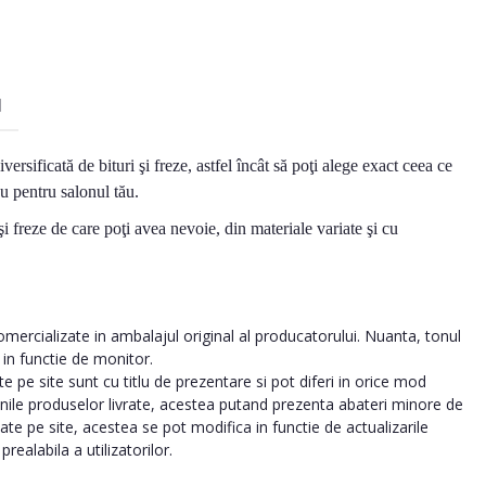
I
versificată de bi
t
uri şi freze, astfel
î
nc
ât
s
ă
poţi alege exact ceea ce
u pentru salonul tău.
şi freze de care poţi avea nevoie, din materiale variate şi cu
ercializate in ambalajul original al producatorului. Nuanta, tonul
a in functie de monitor.
 pe site sunt cu titlu de prezentare si pot diferi in orice mod
inile produselor livrate, acestea putand prezenta abateri minore de
tate pe site, acestea se pot modifica in functie de actualizarile
realabila a utilizatorilor.