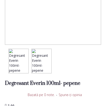
Degresant Everin 100ml- pepene
Bazată pe 0 note.
-
Spune-ţi opinia
S 66