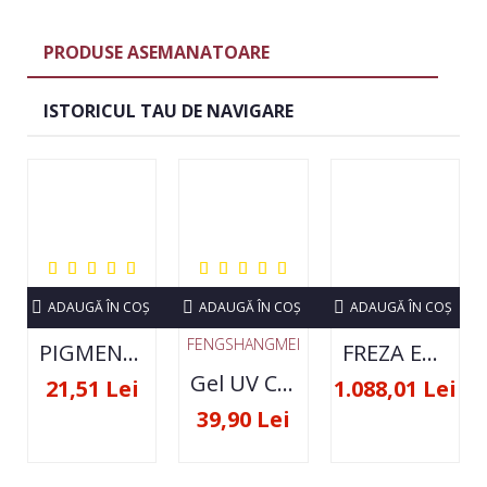
PRODUSE ASEMANATOARE
ISTORICUL TAU DE NAVIGARE
ADAUGĂ ÎN COŞ
ADAUGĂ ÎN COŞ
ADAUGĂ ÎN COŞ
FENGSHANGMEI
PIGMENT NEON SET 12 CULORI
FREZA ELECTRICA STRONG 210 35000 RPM- ORIGINALA
Gel UV Constructie FSM 50ML - 07
21,51 Lei
1.088,01 Lei
39,90 Lei