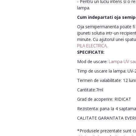
- Pentru un luciu intens si o r
lampa.
Cum indepartati oja semi
Oja semipermanenta poate fi i
(puneti solutia intr-un recipie
minute. Cu ajutorul unei spatu
PILA ELECTRICA
.
SPECIFICATII:
Mod de uscare:
Lampa UV sa
Timp de uscare la lampa: UV-2
Termen de valabilitate: 12 lun
Cantitate:7ml
Grad de acoperire: RIDICAT
Rezistenta: pana la 4 saptam
CALITATE GARANTATA EVER
*Produsele prezentate sunt com