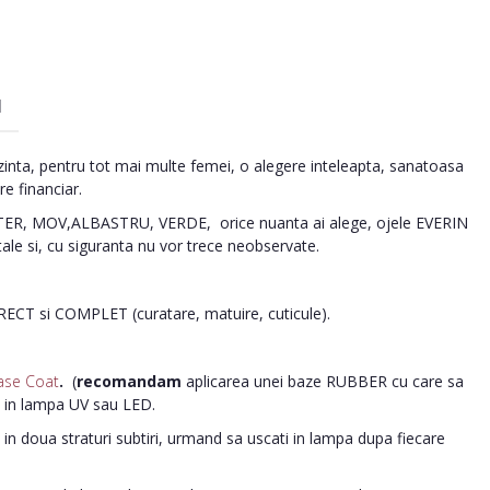
I
inta, pentru tot mai multe femei, o alegere inteleapta, sanatoasa
re financiar.
R, MOV,ALBASTRU, VERDE, orice nuanta ai alege, ojele EVERIN
tale si, cu siguranta nu vor trece neobservate.
ORECT si COMPLET (curatare, matuire, cuticule).
ase Coat
.
(
recomandam
aplicarea unei baze RUBBER cu care sa
i in lampa UV sau LED.
in doua straturi subtiri, urmand sa uscati in lampa dupa fiecare