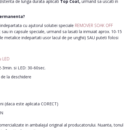
ezistenta de lunga durata aplicati
Top Coat,
urmand sa uscati in
permanenta?
ndepartata cu ajutorul solutiei speciale
REMOVER SOAK OFF
nt sau in capsule speciale, urmand sa lasati la inmuiat aprox. 10-15
le metalice indepartati usor lacul de pe unghii) SAU puteti folosi
u LED
-3min. si LED: 30-60sec.
i de la deschidere
ani (daca este aplicata CORECT)
IN
ercializate in ambalajul original al producatorului. Nuanta, tonul