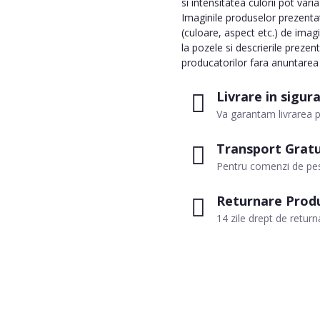
si intensitatea culorii pot vari
Imaginile produselor prezentate
(culoare, aspect etc.) de imag
la pozele si descrierile prezen
producatorilor fara anuntarea p
Livrare in sigur
Va garantam livrarea p
Transport Gratu
Pentru comenzi de pes
Returnare Prod
14 zile drept de return