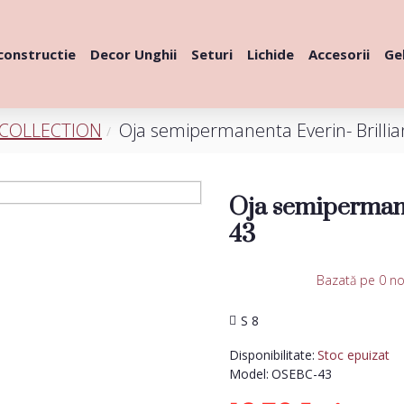
constructie
Decor Unghii
Seturi
Lichide
Accesorii
Gel
 COLLECTION
Oja semipermanenta Everin- Brillia
Oja semipermane
43
Bazată pe 0 no
S 8
Disponibilitate:
Stoc epuizat
Model:
OSEBC-43