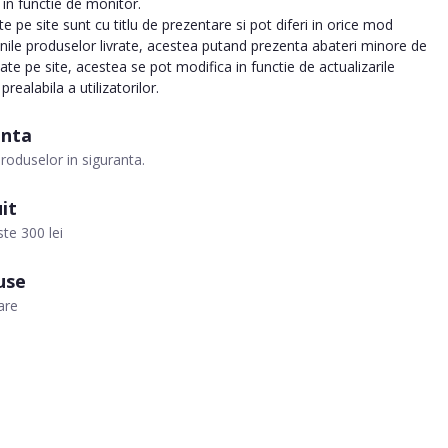
a in functie de monitor.
 pe site sunt cu titlu de prezentare si pot diferi in orice mod
inile produselor livrate, acestea putand prezenta abateri minore de
tate pe site, acestea se pot modifica in functie de actualizarile
realabila a utilizatorilor.
anta
roduselor in siguranta.
it
te 300 lei
use
are