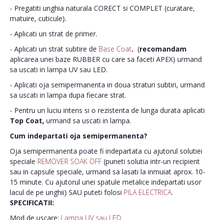
- Pregatiti unghia naturala CORECT si COMPLET (curatare,
matuire, cuticule).
- Aplicati un strat de primer.
- Aplicati un strat subtire de
Base Coat
.
(
recomandam
aplicarea unei baze RUBBER cu care sa faceti APEX) urmand
sa uscati in lampa UV sau LED.
- Aplicati oja semipermanenta in doua straturi subtiri, urmand
sa uscati in lampa dupa fiecare strat.
- Pentru un luciu intens si o rezistenta de lunga durata aplicati
Top Coat,
urmand sa uscati in lampa.
Cum indepartati oja semipermanenta?
Oja semipermanenta poate fi indepartata cu ajutorul solutiei
speciale
REMOVER SOAK OFF
(puneti solutia intr-un recipient
sau in capsule speciale, urmand sa lasati la inmuiat aprox. 10-
15 minute. Cu ajutorul unei spatule metalice indepartati usor
lacul de pe unghii) SAU puteti folosi
PILA ELECTRICA
.
SPECIFICATII:
Mod de uscare:
Lampa UV sau LED