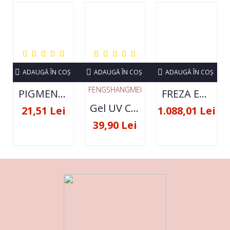
ADAUGĂ ÎN COŞ
ADAUGĂ ÎN COŞ
ADAUGĂ ÎN COŞ
FENGSHANGMEI
PIGMENT NEON SET 12 CULORI
FREZA ELECTRICA STRONG 210 35000 RPM- ORIGINALA
Gel UV Constructie FSM 50ML - 07
21,51 Lei
1.088,01 Lei
39,90 Lei