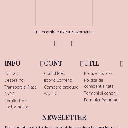
1 Decembrie 077005, Romania
INFO
CONT
UTIL
Contact
Contul Meu
Politica cookies
Despre noi
Istoric Comenzi
Politica de
confidentialitate
Transport si Plata
Compara produse
Termeni si conditii
ANPC
Wishlist
Formular Returnare
Certificat de
conformitate
NEWSLETTER
Fii la curent cu noutatile si promotiile, inscriete la newsletter-ul