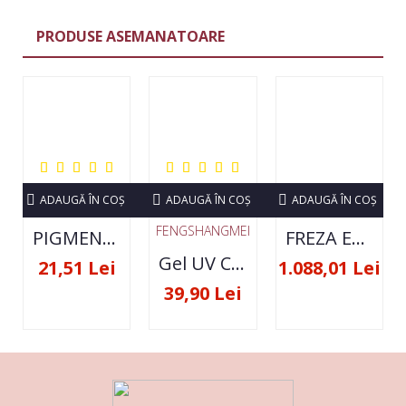
PRODUSE ASEMANATOARE
ADAUGĂ ÎN COŞ
ADAUGĂ ÎN COŞ
ADAUGĂ ÎN COŞ
FENGSHANGMEI
PIGMENT NEON SET 12 CULORI
FREZA ELECTRICA STRONG 210 35000 RPM- ORIGINALA
Gel UV Constructie FSM 50ML - 07
21,51 Lei
1.088,01 Lei
39,90 Lei