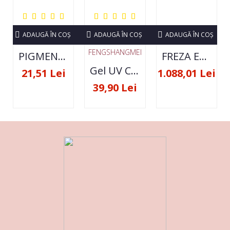
ADAUGĂ ÎN COŞ
ADAUGĂ ÎN COŞ
ADAUGĂ ÎN COŞ
FENGSHANGMEI
PIGMENT NEON SET 12 CULORI
FREZA ELECTRICA STRONG 210 35000 RPM- ORIGINALA
Gel UV Constructie FSM 50ML - 07
21,51 Lei
1.088,01 Lei
39,90 Lei