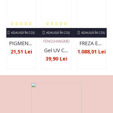
ADAUGĂ ÎN COŞ
ADAUGĂ ÎN COŞ
ADAUGĂ ÎN COŞ
FENGSHANGMEI
PIGMENT NEON SET 12 CULORI
FREZA ELECTRICA STRONG 210 35000 RPM- ORIGINALA
Gel UV Constructie FSM 50ML - 07
21,51 Lei
1.088,01 Lei
39,90 Lei