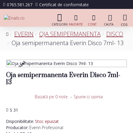
0765.581.267
Certificat de conformitate
EVERIN
OJA SEMIPERMANENTA
DISCO
Oja semipermanenta Everin Disco 7ml- 13
Stoc epuizat
Oja semipermanenta Everin Disco 7ml-
13
Bazată pe 0 note.
-
Spune-ţi opinia
S 31
Disponibilitate:
Stoc epuizat
Producator:
Everin Profesional