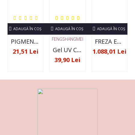
ADAUGĂ ÎN COŞ
ADAUGĂ ÎN COŞ
ADAUGĂ ÎN COŞ
FENGSHANGMEI
PIGMENT NEON SET 12 CULORI
FREZA ELECTRICA STRONG 210 35000 RPM- ORIGINALA
Gel UV Constructie FSM 50ML - 07
21,51 Lei
1.088,01 Lei
39,90 Lei