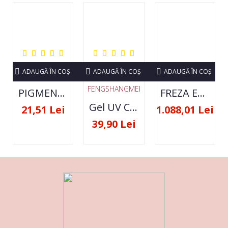
ADAUGĂ ÎN COŞ
ADAUGĂ ÎN COŞ
ADAUGĂ ÎN COŞ
FENGSHANGMEI
PIGMENT NEON SET 12 CULORI
FREZA ELECTRICA STRONG 210 35000 RPM- ORIGINALA
Gel UV Constructie FSM 50ML - 07
21,51 Lei
1.088,01 Lei
39,90 Lei