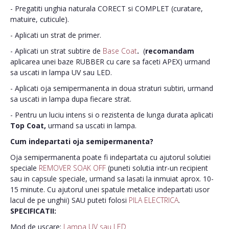
- Pregatiti unghia naturala CORECT si COMPLET (curatare,
matuire, cuticule).
- Aplicati un strat de primer.
- Aplicati un strat subtire de
Base Coat
.
(
recomandam
aplicarea unei baze RUBBER cu care sa faceti APEX) urmand
sa uscati in lampa UV sau LED.
- Aplicati oja semipermanenta in doua straturi subtiri, urmand
sa uscati in lampa dupa fiecare strat.
- Pentru un luciu intens si o rezistenta de lunga durata aplicati
Top Coat,
urmand sa uscati in lampa.
Cum indepartati oja semipermanenta?
Oja semipermanenta poate fi indepartata cu ajutorul solutiei
speciale
REMOVER SOAK OFF
(puneti solutia intr-un recipient
sau in capsule speciale, urmand sa lasati la inmuiat aprox. 10-
15 minute. Cu ajutorul unei spatule metalice indepartati usor
lacul de pe unghii) SAU puteti folosi
PILA ELECTRICA
.
SPECIFICATII:
Mod de uscare:
Lampa UV sau LED