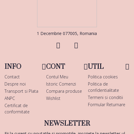
1 Decembrie 077005, Romania
INFO
CONT
UTIL
Contact
Contul Meu
Politica cookies
Despre noi
Istoric Comenzi
Politica de
confidentialitate
Transport si Plata
Compara produse
Termeni si conditii
ANPC
Wishlist
Formular Returnare
Certificat de
conformitate
NEWSLETTER
Fii la curent cu noutatile si promotiile, inscriete la newsletter-ul