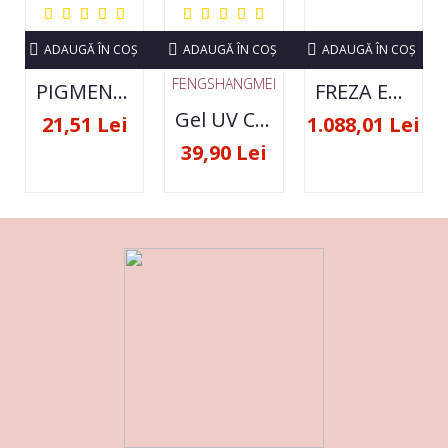
ADAUGĂ ÎN COŞ
ADAUGĂ ÎN COŞ
ADAUGĂ ÎN COŞ
FENGSHANGMEI
PIGMENT NEON SET 12 CULORI
FREZA ELECTRICA STRONG 210 35000 RPM- ORIGINALA
Gel UV Constructie FSM 50ML - 07
21,51 Lei
1.088,01 Lei
39,90 Lei