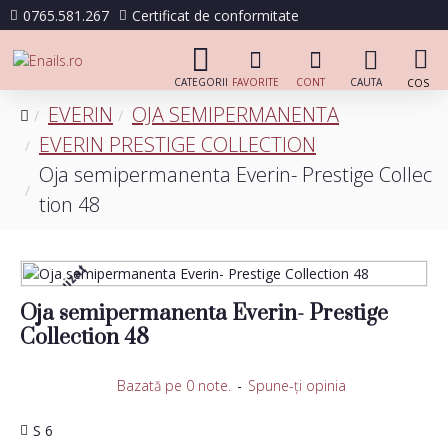
0765.581.267
Certificat de conformitate
EVERIN
OJA SEMIPERMANENTA
EVERIN PRESTIGE COLLECTION
Oja semipermanenta Everin- Prestige Collec
tion 48
Stoc epuizat
Oja semipermanenta Everin- Prestige
Collection 48
Bazată pe 0 note.
-
Spune-ţi opinia
S 6