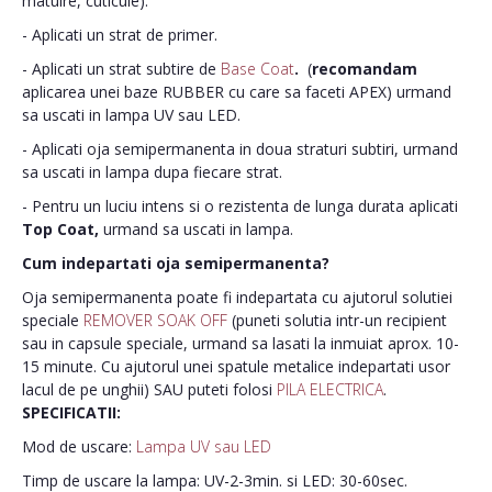
matuire, cuticule).
- Aplicati un strat de primer.
- Aplicati un strat subtire de
Base Coat
.
(
recomandam
aplicarea unei baze RUBBER cu care sa faceti APEX) urmand
sa uscati in lampa UV sau LED.
- Aplicati oja semipermanenta in doua straturi subtiri, urmand
sa uscati in lampa dupa fiecare strat.
- Pentru un luciu intens si o rezistenta de lunga durata aplicati
Top Coat,
urmand sa uscati in lampa.
Cum indepartati oja semipermanenta?
Oja semipermanenta poate fi indepartata cu ajutorul solutiei
speciale
REMOVER SOAK OFF
(puneti solutia intr-un recipient
sau in capsule speciale, urmand sa lasati la inmuiat aprox. 10-
15 minute. Cu ajutorul unei spatule metalice indepartati usor
lacul de pe unghii) SAU puteti folosi
PILA ELECTRICA
.
SPECIFICATII:
Mod de uscare:
Lampa UV sau LED
Timp de uscare la lampa: UV-2-3min. si LED: 30-60sec.