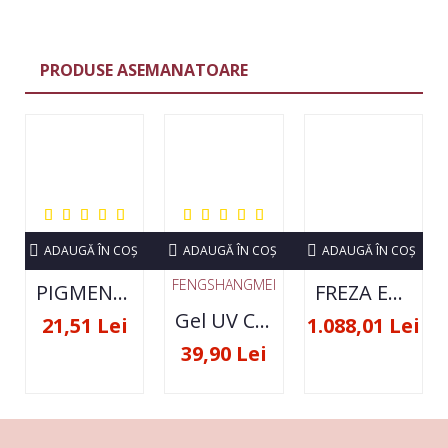
PRODUSE ASEMANATOARE
ADAUGĂ ÎN COŞ
ADAUGĂ ÎN COŞ
ADAUGĂ ÎN COŞ
FENGSHANGMEI
PIGMENT NEON SET 12 CULORI
FREZA ELECTRICA STRONG 210 35000 RPM- ORIGINALA
Gel UV Constructie FSM 50ML - 07
21,51 Lei
1.088,01 Lei
39,90 Lei