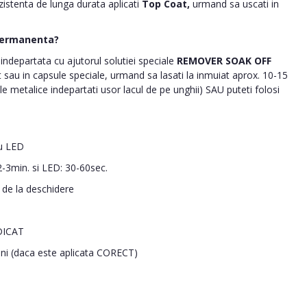
ezistenta de lunga durata aplicati
Top Coat,
urmand sa uscati in
permanenta?
ndepartata cu ajutorul solutiei speciale
REMOVER SOAK OFF
nt sau in capsule speciale, urmand sa lasati la inmuiat aprox. 10-15
le metalice indepartati usor lacul de pe unghii) SAU puteti folosi
u LED
-3min. si LED: 30-60sec.
i de la deschidere
DICAT
ani (daca este aplicata CORECT)