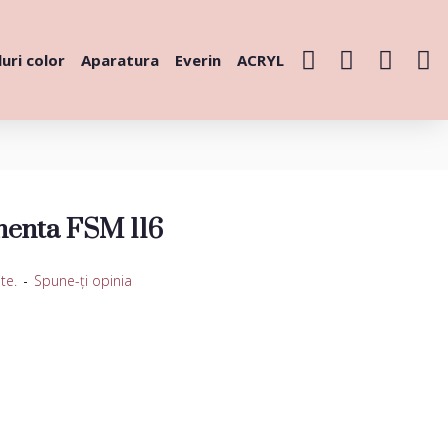
uri color
Aparatura
Everin
ACRYL
enta FSM 116
te.
-
Spune-ţi opinia