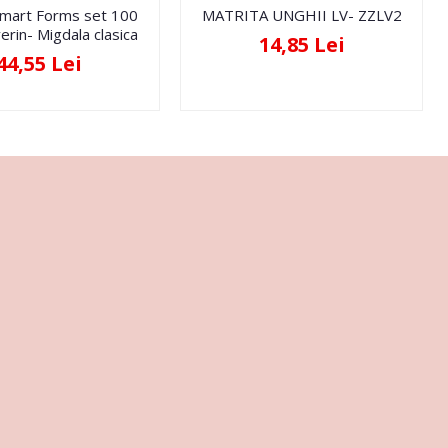
Smart Forms set 100
MATRITA UNGHII LV- ZZLV2
erin- Migdala clasica
14,85 Lei
44,55 Lei