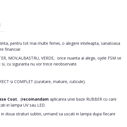
I
inta, pentru tot mai multe femei, o alegere inteleapta, sanatoasa
re financiar.
R, MOV,ALBASTRU, VERDE, orice nuanta ai alege, ojele FSM se
e si, cu siguranta nu vor trece neobservate.
ORECT si COMPLET (curatare, matuire, cuticule).
ase Coat.
(
recomandam
aplicarea unei baze RUBBER cu care
cati in lampa UV sau LED.
in doua straturi subtiri, urmand sa uscati in lampa dupa fiecare