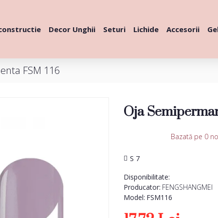
constructie
Decor Unghii
Seturi
Lichide
Accesorii
Gel
enta FSM 116
Oja Semiperman
Bazată pe 0 no
S 7
Disponibilitate:
Producator:
FENGSHANGMEI
Model:
FSM116