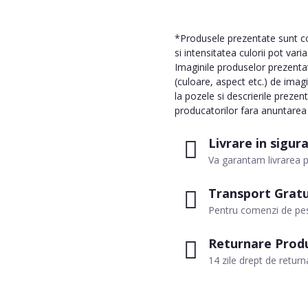
*Produsele prezentate sunt com
si intensitatea culorii pot vari
Imaginile produselor prezentate
(culoare, aspect etc.) de imag
la pozele si descrierile prezen
producatorilor fara anuntarea p
Livrare in sigur
Va garantam livrarea p
Transport Gratu
Pentru comenzi de pes
Returnare Prod
14 zile drept de return