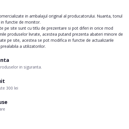
ercializate in ambalajul original al producatorului. Nuanta, tonul
a in functie de monitor.
 pe site sunt cu titlu de prezentare si pot diferi in orice mod
inile produselor livrate, acestea putand prezenta abateri minore de
tate pe site, acestea se pot modifica in functie de actualizarile
realabila a utilizatorilor.
anta
roduselor in siguranta.
it
te 300 lei
use
are