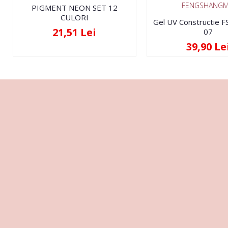
FENGSHANGM
PIGMENT NEON SET 12
CULORI
Gel UV Constructie 
21,51 Lei
07
39,90 Le