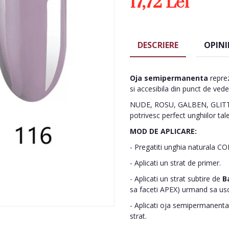
17,72 Lei
DESCRIERE
OPINI
Oja semipermanenta
reprez
si accesibila din punct de vede
NUDE, ROSU, GALBEN, GLITTE
potrivesc perfect unghiilor tal
MOD DE APLICARE:
- Pregatiti unghia naturala C
- Aplicati un strat de primer.
- Aplicati un strat subtire de
B
sa faceti APEX) urmand sa us
- Aplicati oja semipermanenta 
strat.