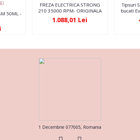
EI
FREZA ELECTRICA STRONG
Tipsuri 
210 35000 RPM- ORIGINALA
bucati Ev
FSM 50ML -
1.088,01 Lei
i
1 Decembrie 077005, Romania