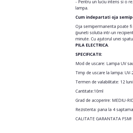
- Pentru un luciu intens si o r
lampa.
Cum indepartati oja semi
Oja semipermanenta poate fi i
(puneti solutia intr-un recipie
minute. Cu ajutorul unei spatu
PILA ELECTRICA
.
SPECIFICATII:
Mod de uscare: Lampa UV sa
Timp de uscare la lampa: UV-2
Termen de valabilitate: 12 lun
Cantitate:10ml
Grad de acoperire: MEDIU-RI
Rezistenta: pana la 4 saptam
CALITATE GARANTATA FSM!