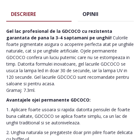
DESCRIERE
OPINII
Gel lac profesional de la GDCOCO cu rezistenta
garantata de pana la 3-4 saptamani pe unghii!
Culorile
foarte pigmentate asigura o acoperire perfecta atat pe unghiile
naturale, cat si pe unghiile artificiale. Ojele permanente
GDCOCO confera un luciu puternic care nu se estompeaza in
timp. Datorita formulei inovatoare, gel lacurile GDCOCO se
usuca la lampa led in doar 30 de secunde, iar la lampa UV in
120 secunde. Gel lacurile GDCOCO sunt recomandate pentru
saloane si pentru acasa.
Gramaj: 7.3ml.
Avantajele ojei permanente GDCOCO:
1. Aplicare foarte usoara si rapida: datorita pensulei de foarte
buna calitate, GDCOCO se aplica foarte simplu, ca un lac de
unghii traditional si se autoniveleaza.
2. Unghia naturala se pregateste doar prin pilire foarte delicata
cu buffer-ul.