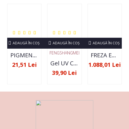
ADAUGĂ ÎN COŞ
ADAUGĂ ÎN COŞ
ADAUGĂ ÎN COŞ
FENGSHANGMEI
PIGMENT NEON SET 12 CULORI
FREZA ELECTRICA STRONG 210 35000 RPM- ORIGINALA
Gel UV Constructie FSM 50ML - 07
21,51 Lei
1.088,01 Lei
39,90 Lei