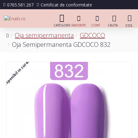
0765.581.267
Certificat de conformitate
Oja semipermanenta
GDCOCO
Oja Semipermanenta GDCOCO 832
Disponibil in curand