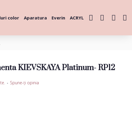
uri color
Aparatura
Everin
ACRYL
2
enta KIEVSKAYA Platinum- RP12
te.
-
Spune-ţi opinia