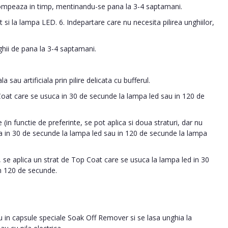
tompeaza in timp, mentinandu-se pana la 3-4 saptamani.
 si la lampa LED. 6. Indepartare care nu necesita pilirea unghiilor,
ghii de pana la 3-4 saptamani.
 sau artificiala prin pilire delicata cu bufferul.
 Coat care se usuca in 30 de secunde la lampa led sau in 120 de
 (in functie de preferinte, se pot aplica si doua straturi, dar nu
ca in 30 de secunde la lampa led sau in 120 de secunde la lampa
 se aplica un strat de Top Coat care se usuca la lampa led in 30
n 120 de secunde.
au in capsule speciale Soak Off Remover si se lasa unghia la