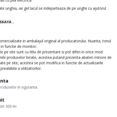
u cu pila electrica.
e unghia, iar gel lacul se indeparteaza de pe unghii cu ajutorul
VSKAYA
.
ercializate in ambalajul original al producatorului. Nuanta, tonul
a in functie de monitor.
 pe site sunt cu titlu de prezentare si pot diferi in orice mod
inile produselor livrate, acestea putand prezenta abateri minore de
tate pe site, acestea se pot modifica in functie de actualizarile
realabila a utilizatorilor.
anta
roduselor in siguranta.
it
te 300 lei