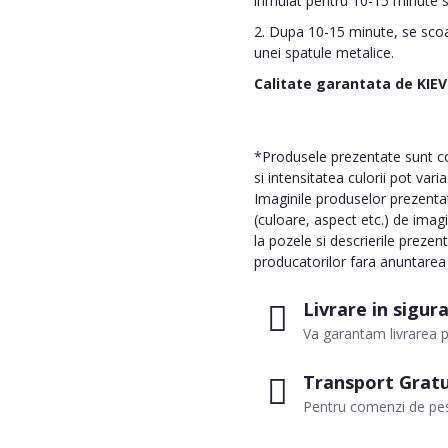
inmuiat pentru 10-15 minute sa
2. Dupa 10-15 minute, se scoat
unei spatule metalice.
Calitate garantata de
KIE
*Produsele prezentate sunt com
si intensitatea culorii pot vari
Imaginile produselor prezentate
(culoare, aspect etc.) de imag
la pozele si descrierile prezen
producatorilor fara anuntarea p
Livrare in sigur
Va garantam livrarea p
Transport Gratu
Pentru comenzi de pes