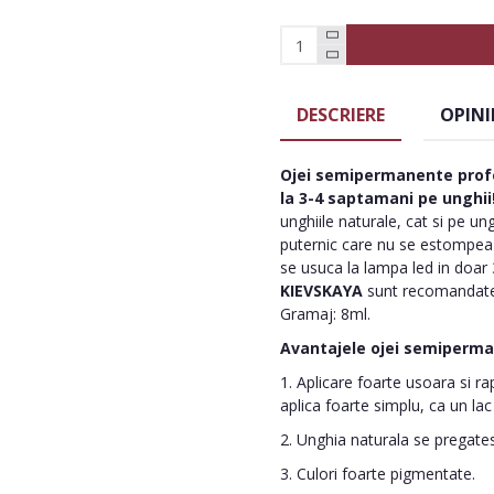
DESCRIERE
OPINI
Ojei semipermanente
prof
la 3-4 saptamani pe unghii
unghiile naturale, cat si pe un
puternic care nu se estompeaza
se usuca la lampa led in doar 
KIEVSKAYA
sunt recomandate
Gramaj: 8ml.
Avantajele ojei semiperm
1. Aplicare foarte usoara si ra
aplica foarte simplu, ca un lac
2. Unghia naturala se pregatest
3. Culori foarte pigmentate.