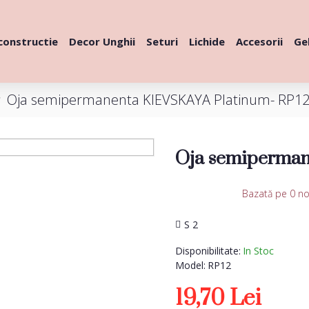
constructie
Decor Unghii
Seturi
Lichide
Accesorii
Gel
Oja semipermanenta KIEVSKAYA Platinum- RP1
Oja semiperman
Bazată pe 0 no
S 2
Disponibilitate:
In Stoc
Model:
RP12
19,70 Lei