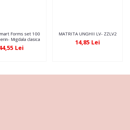
Smart Forms set 100
MATRITA UNGHII LV- ZZLV2
erin- Migdala clasica
14,85 Lei
44,55 Lei