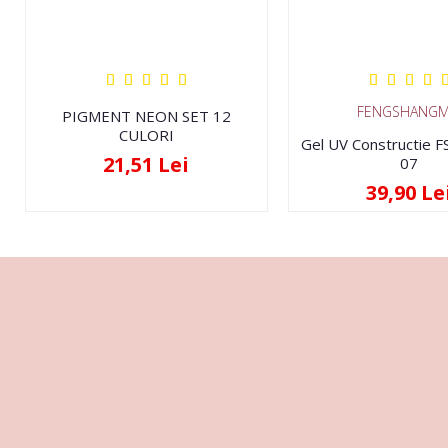
FENGSHANGM
PIGMENT NEON SET 12
CULORI
Gel UV Constructie 
21,51 Lei
07
39,90 Le