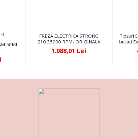
EI
FREZA ELECTRICA STRONG
Tipsuri 
210 35000 RPM- ORIGINALA
bucati Ev
FSM 50ML -
1.088,01 Lei
i