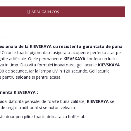
ADAUGĂ ÎN COŞ
I
esionala de la
KIEVSKAYA
cu rezistenta garantata de pana
!
Culorile foarte pigmentate asigura o acoperire perfecta atat pe
ghiile artificiale. Ojele permanente
KIEVSKAYA
confera un luciu
 in timp. Datorita formulei inovatoare, gel lacurile
KIEVSKAYA
30 de secunde, iar la lampa UV in 120 secunde. Gel lacurile
 pentru saloane si pentru acasa.
anenta
KIEVSKAYA
:
pida: datorita pensulei de foarte buna calitate,
KIEVSKAYA
se
 de unghii traditional si se autoniveleaza.
e doar prin pilire foarte delicata cu buffer-ul.