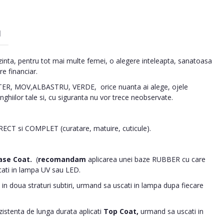
I
inta, pentru tot mai multe femei, o alegere inteleapta, sanatoasa
re financiar.
R, MOV,ALBASTRU, VERDE, orice nuanta ai alege, ojele
ghiilor tale si, cu siguranta nu vor trece neobservate.
ORECT si COMPLET (curatare, matuire, cuticule).
ase Coat.
(
recomandam
aplicarea unei baze RUBBER cu care
cati in lampa UV sau LED.
in doua straturi subtiri, urmand sa uscati in lampa dupa fiecare
ezistenta de lunga durata aplicati
Top Coat,
urmand sa uscati in