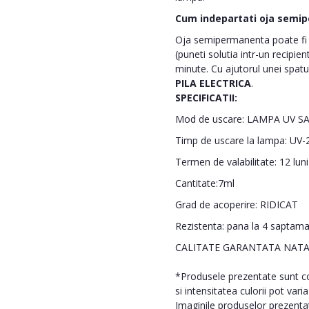
Cum indepartati oja semi
Oja semipermanenta poate fi i
(puneti solutia intr-un recipie
minute. Cu ajutorul unei spatu
PILA ELECTRICA
.
SPECIFICATII:
Mod de uscare: LAMPA UV S
Timp de uscare la lampa: UV-2
Termen de valabilitate: 12 lun
Cantitate:7ml
Grad de acoperire: RIDICAT
Rezistenta: pana la 4 saptam
CALITATE GARANTATA NATA
*Produsele prezentate sunt com
si intensitatea culorii pot vari
Imaginile produselor prezentate