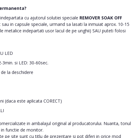
permanenta?
ndepartata cu ajutorul solutiei speciale
REMOVER SOAK OFF
nt sau in capsule speciale, urmand sa lasati la inmuiat aprox. 10-15
le metalice indepartati usor lacul de pe unghii) SAU puteti folosi
AU LED
-3min. si LED: 30-60sec.
i de la deschidere
ani (daca este aplicata CORECT)
LI
ercializate in ambalajul original al producatorului. Nuanta, tonul
a in functie de monitor.
 pe site sunt cu titlu de prezentare si pot diferi in orice mod