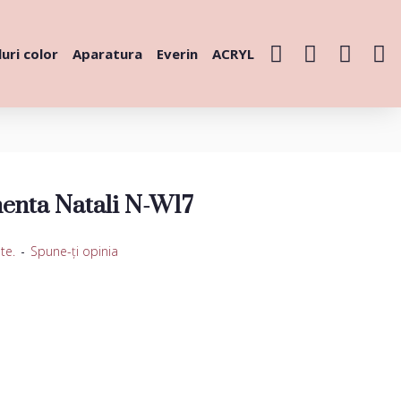
uri color
Aparatura
Everin
ACRYL
enta Natali N-W17
te.
-
Spune-ţi opinia