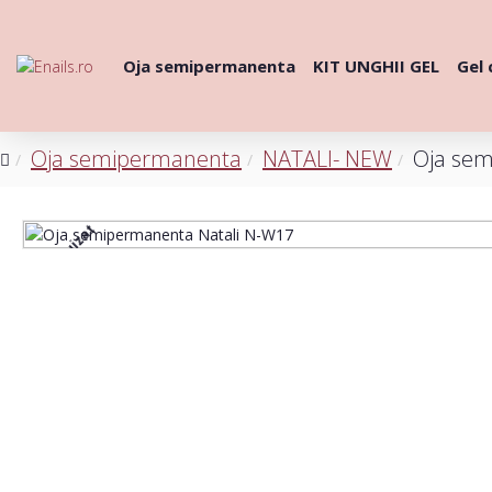
Oja semipermanenta
KIT UNGHII GEL
Gel 
Oja semipermanenta
NATALI- NEW
Oja sem
Stoc epuizat