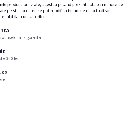
inile produselor livrate, acestea putand prezenta abateri minore de
tate pe site, acestea se pot modifica in functie de actualizarile
realabila a utilizatorilor.
anta
roduselor in siguranta.
it
te 300 lei
use
are