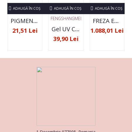
ADAUGĂ ÎN COŞ
ADAUGĂ ÎN COŞ
ADAUGĂ ÎN COŞ
FENGSHANGMEI
PIGMENT NEON SET 12 CULORI
FREZA ELECTRICA STRONG 210 35000 RPM- ORIGINALA
Gel UV Constructie FSM 50ML - 07
21,51 Lei
1.088,01 Lei
39,90 Lei
1 Decembrie 077005, Romania