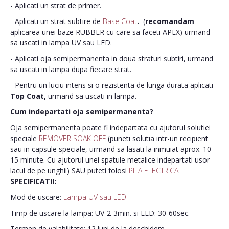
- Aplicati un strat de primer.
- Aplicati un strat subtire de
Base Coat
.
(
recomandam
aplicarea unei baze RUBBER cu care sa faceti APEX) urmand
sa uscati in lampa UV sau LED.
- Aplicati oja semipermanenta in doua straturi subtiri, urmand
sa uscati in lampa dupa fiecare strat.
- Pentru un luciu intens si o rezistenta de lunga durata aplicati
Top Coat,
urmand sa uscati in lampa.
Cum indepartati oja semipermanenta?
Oja semipermanenta poate fi indepartata cu ajutorul solutiei
speciale
REMOVER SOAK OFF
(puneti solutia intr-un recipient
sau in capsule speciale, urmand sa lasati la inmuiat aprox. 10-
15 minute. Cu ajutorul unei spatule metalice indepartati usor
lacul de pe unghii) SAU puteti folosi
PILA ELECTRICA
.
SPECIFICATII:
Mod de uscare:
Lampa UV sau LED
Timp de uscare la lampa: UV-2-3min. si LED: 30-60sec.
Termen de valabilitate: 12 luni de la deschidere