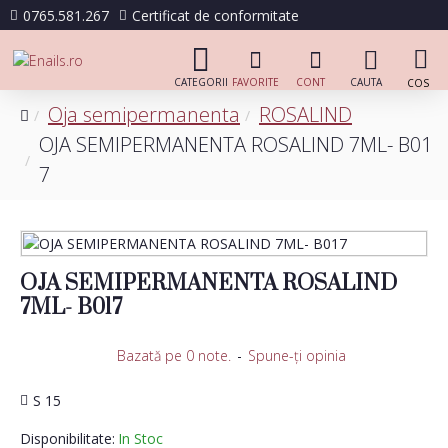
0765.581.267
Certificat de conformitate
Oja semipermanenta
ROSALIND
OJA SEMIPERMANENTA ROSALIND 7ML- B01
7
OJA SEMIPERMANENTA ROSALIND
7ML- B017
Bazată pe 0 note.
-
Spune-ţi opinia
S 15
Disponibilitate:
In Stoc