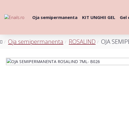
Oja semipermanenta
KIT UNGHII GEL
Gel 
Oja semipermanenta
ROSALIND
OJA SEMI