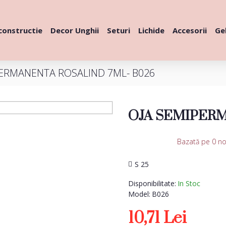
constructie
Decor Unghii
Seturi
Lichide
Accesorii
Gel
PERMANENTA ROSALIND 7ML- B026
OJA SEMIPERM
Bazată pe 0 no
S 25
Disponibilitate:
In Stoc
Model:
B026
10,71 Lei