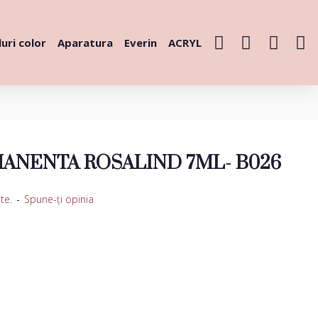
uri color
Aparatura
Everin
ACRYL
ANENTA ROSALIND 7ML- B026
te.
-
Spune-ţi opinia