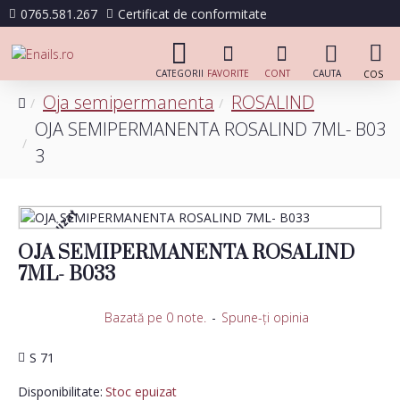
0765.581.267
Certificat de conformitate
Oja semipermanenta
ROSALIND
OJA SEMIPERMANENTA ROSALIND 7ML- B03
3
Stoc epuizat
OJA SEMIPERMANENTA ROSALIND
7ML- B033
Bazată pe 0 note.
-
Spune-ţi opinia
S 71
Disponibilitate:
Stoc epuizat