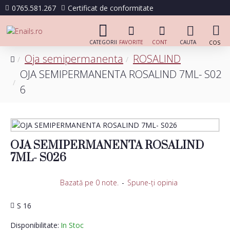
0765.581.267
Certificat de conformitate
Oja semipermanenta
ROSALIND
OJA SEMIPERMANENTA ROSALIND 7ML- S02
6
OJA SEMIPERMANENTA ROSALIND
7ML- S026
Bazată pe 0 note.
-
Spune-ţi opinia
S 16
Disponibilitate:
In Stoc