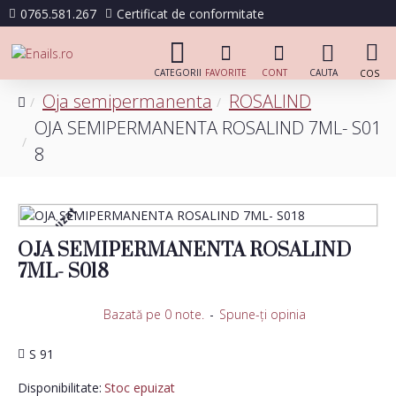
0765.581.267
Certificat de conformitate
Oja semipermanenta
ROSALIND
OJA SEMIPERMANENTA ROSALIND 7ML- S01
8
Stoc epuizat
OJA SEMIPERMANENTA ROSALIND
7ML- S018
Bazată pe 0 note.
-
Spune-ţi opinia
S 91
Disponibilitate:
Stoc epuizat