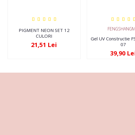
FENGSHANGM
PIGMENT NEON SET 12
CULORI
Gel UV Constructie 
21,51 Lei
07
39,90 Le