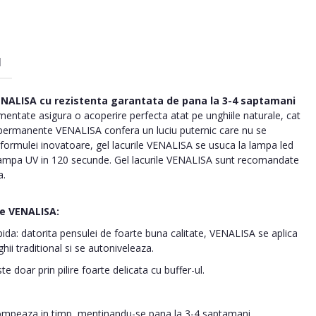
I
VENALISA cu rezistenta garantata de pana la 3-4 saptamani
mentate asigura o acoperire perfecta atat pe unghiile naturale, cat
ele permanente VENALISA confera un luciu puternic care nu se
formulei inovatoare, gel lacurile VENALISA se usuca la lampa led
 lampa UV in 120 secunde. Gel lacurile VENALISA sunt recomandate
a.
e VENALISA:
apida: datorita pensulei de foarte buna calitate, VENALISA se aplica
hii traditional si se autoniveleaza.
e doar prin pilire foarte delicata cu buffer-ul.
tompeaza in timp, mentinandu-se pana la 3-4 saptamani.