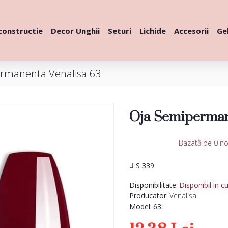
constructie
Decor Unghii
Seturi
Lichide
Accesorii
Gel
rmanenta Venalisa 63
Oja Semiperman
Bazată pe 0 no
S 339
Disponibilitate:
Disponibil in c
Producator:
Venalisa
Model:
63