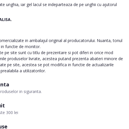
e unghia, iar gel lacul se indeparteaza de pe unghii cu ajutorul
ALISA.
ercializate in ambalajul original al producatorului. Nuanta, tonul
a in functie de monitor.
 pe site sunt cu titlu de prezentare si pot diferi in orice mod
inile produselor livrate, acestea putand prezenta abateri minore de
tate pe site, acestea se pot modifica in functie de actualizarile
realabila a utilizatorilor.
anta
roduselor in siguranta.
it
te 300 lei
use