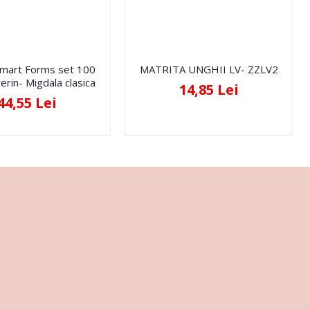
Smart Forms set 100
MATRITA UNGHII LV- ZZLV2
erin- Migdala clasica
14,85 Lei
44,55 Lei