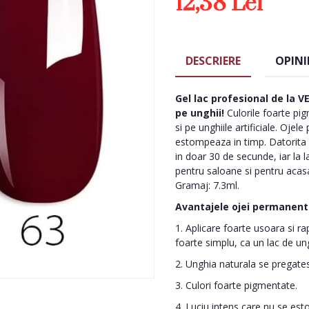
12,38 Lei
DESCRIERE
OPINI
Gel lac profesional de la 
pe unghii!
Culorile foarte pig
si pe unghiile artificiale. Oj
estompeaza in timp. Datorita 
in doar 30 de secunde, iar la
pentru saloane si pentru acas
Gramaj: 7.3ml.
Avantajele ojei permanent
1. Aplicare foarte usoara si r
foarte simplu, ca un lac de ung
2. Unghia naturala se pregatest
3. Culori foarte pigmentate.
4. Luciu intens care nu se es