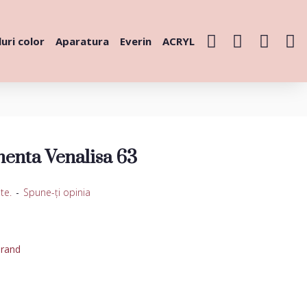
uri color
Aparatura
Everin
ACRYL
enta Venalisa 63
te.
-
Spune-ţi opinia
urand