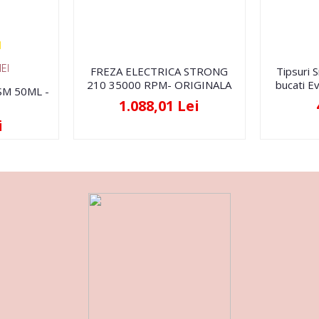
EI
FREZA ELECTRICA STRONG
Tipsuri 
210 35000 RPM- ORIGINALA
bucati Ev
FSM 50ML -
1.088,01 Lei
i