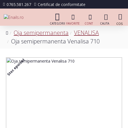
0765.581.267
Certificat de conformitate
Oja semipermanenta
VENALISA
Oja semipermanenta Venalisa 710
Stoc epuizat