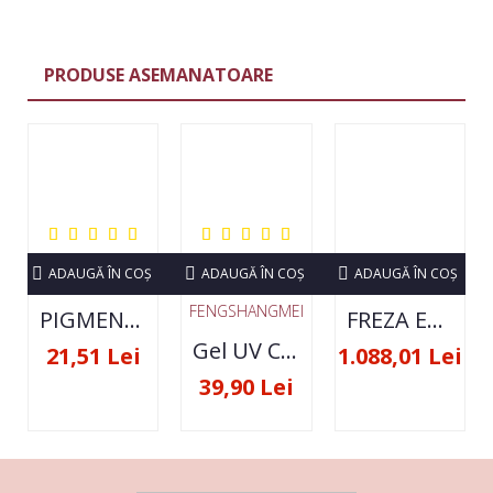
PRODUSE ASEMANATOARE
ADAUGĂ ÎN COŞ
ADAUGĂ ÎN COŞ
ADAUGĂ ÎN COŞ
FENGSHANGMEI
PIGMENT NEON SET 12 CULORI
FREZA ELECTRICA STRONG 210 35000 RPM- ORIGINALA
Gel UV Constructie FSM 50ML - 07
21,51 Lei
1.088,01 Lei
39,90 Lei