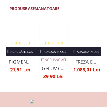
PRODUSE ASEMANATOARE
ADAUGĂ ÎN COŞ
ADAUGĂ ÎN COŞ
ADAUGĂ ÎN COŞ
FENGSHANGMEI
PIGMENT NEON SET 12 CULORI
FREZA ELECTRICA STRONG 210 35000 RPM- ORIGINALA
Gel UV Constructie FSM 50ML - 07
21,51 Lei
1.088,01 Lei
39,90 Lei