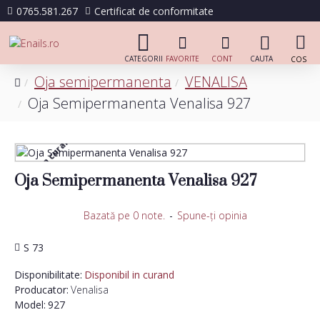
0765.581.267
Certificat de conformitate
Oja semipermanenta
VENALISA
Oja Semipermanenta Venalisa 927
Disponibil in curand
Oja Semipermanenta Venalisa 927
Bazată pe 0 note.
-
Spune-ţi opinia
S 73
Disponibilitate:
Disponibil in curand
Producator:
Venalisa
Model:
927