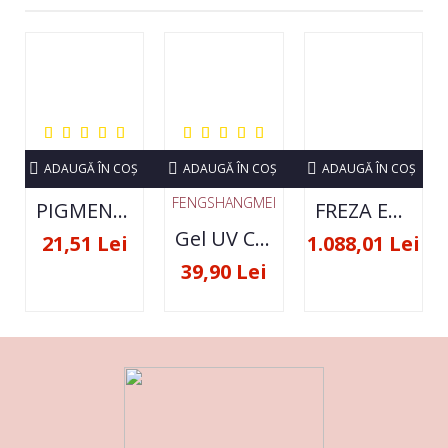
ADAUGĂ ÎN COŞ
ADAUGĂ ÎN COŞ
ADAUGĂ ÎN COŞ
FENGSHANGMEI
PIGMENT NEON SET 12 CULORI
FREZA ELECTRICA STRONG 210 35000 RPM- ORIGINALA
Gel UV Constructie FSM 50ML - 07
21,51 Lei
1.088,01 Lei
39,90 Lei