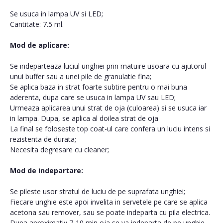
Se usuca in lampa UV si LED;
Cantitate: 7.5 ml.
Mod de aplicare:
Se indeparteaza luciul unghiei prin matuire usoara cu ajutorul
unui buffer sau a unei pile de granulatie fina;
Se aplica baza in strat foarte subtire pentru o mai buna
aderenta, dupa care se usuca in lampa UV sau LED;
Urmeaza aplicarea unui strat de oja (culoarea) si se usuca iar
in lampa. Dupa, se aplica al doilea strat de oja
La final se foloseste top coat-ul care confera un luciu intens si
rezistenta de durata;
Necesita degresare cu cleaner;
Mod de indepartare:
Se pileste usor stratul de luciu de pe suprafata unghiei;
Fiecare unghie este apoi invelita in servetele pe care se aplica
acetona sau remover, sau se poate indeparta cu pila electrica.
Dupa aproximativ 7-10 min oja se va indeparta de pe unghie