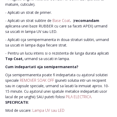
matuire, cuticule).
- Aplicati un strat de primer.
- Aplicati un strat subtire de
Base Coat
.
(
recomandam
aplicarea unei baze RUBBER cu care sa faceti APEX) urmand
sa uscati in lampa UV sau LED.
- Aplicati oja semipermanenta in doua straturi subtiri, urmand
sa uscati in lampa dupa fiecare strat.
- Pentru un luciu intens si o rezistenta de lunga durata aplicati
Top Coat,
urmand sa uscati in lampa.
Cum indepartati oja semipermanenta?
Oja semipermanenta poate fi indepartata cu ajutorul solutiei
speciale
REMOVER SOAK OFF
(puneti solutia intr-un recipient
sau in capsule speciale, urmand sa lasati la inmuiat aprox. 10-
15 minute. Cu ajutorul unei spatule metalice indepartati usor
lacul de pe unghii) SAU puteti folosi
PILA ELECTRICA
.
SPECIFICATII:
Mod de uscare:
Lampa UV sau LED