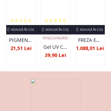
ADAUGĂ ÎN COŞ
ADAUGĂ ÎN COŞ
ADAUGĂ ÎN COŞ
FENGSHANGMEI
PIGMENT NEON SET 12 CULORI
FREZA ELECTRICA STRONG 210 35000 RPM- ORIGINALA
Gel UV Constructie FSM 50ML - 07
21,51 Lei
1.088,01 Lei
39,90 Lei