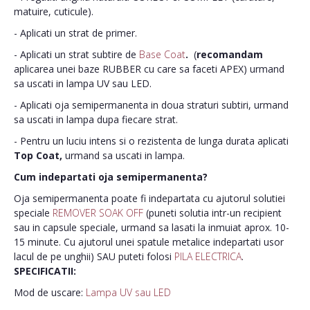
matuire, cuticule).
- Aplicati un strat de primer.
- Aplicati un strat subtire de
Base Coat
.
(
recomandam
aplicarea unei baze RUBBER cu care sa faceti APEX) urmand
sa uscati in lampa UV sau LED.
- Aplicati oja semipermanenta in doua straturi subtiri, urmand
sa uscati in lampa dupa fiecare strat.
- Pentru un luciu intens si o rezistenta de lunga durata aplicati
Top Coat,
urmand sa uscati in lampa.
Cum indepartati oja semipermanenta?
Oja semipermanenta poate fi indepartata cu ajutorul solutiei
speciale
REMOVER SOAK OFF
(puneti solutia intr-un recipient
sau in capsule speciale, urmand sa lasati la inmuiat aprox. 10-
15 minute. Cu ajutorul unei spatule metalice indepartati usor
lacul de pe unghii) SAU puteti folosi
PILA ELECTRICA
.
SPECIFICATII:
Mod de uscare:
Lampa UV sau LED