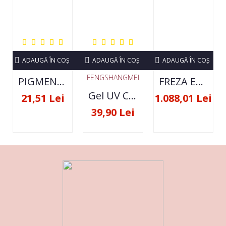
ADAUGĂ ÎN COŞ
ADAUGĂ ÎN COŞ
ADAUGĂ ÎN COŞ
FENGSHANGMEI
PIGMENT NEON SET 12 CULORI
FREZA ELECTRICA STRONG 210 35000 RPM- ORIGINALA
Gel UV Constructie FSM 50ML - 07
21,51 Lei
1.088,01 Lei
39,90 Lei