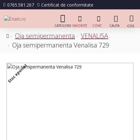
0765.581.267
Certificat de conformitate
Oja semipermanenta
VENALISA
Oja semipermanenta Venalisa 729
Stoc epuizat