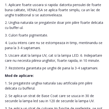
1. Aplicare foarte usoara si rapida: datorita pensulei de foarte
buna calitate, VENALISA se aplica foarte simplu, ca un lac de
unghii traditional si se autoniveleaza.
2. Unghia naturala se pregateste doar prin pilire foarte delicata
cu buffer-ul.
3. Culori foarte pigmentate.
4. Luciu intens care nu se estompeaza in timp, mentinandu-se
pana la 3-4 saptamani.
5. Uscare atat la lampa UV, cat si la lampa LED. 6. Indepartare
care nu necesita pilirea unghiilor, foarte rapida, in 10 minute.
7. Rezistenta garantata pe unghii de pana la 3-4 saptamani.
Mod de aplicare:
1. Se pregateste unghia naturala sau artificiala prin pilire
delicata cu bufferul.
2. Se aplica un strat de Base Coat care se usuca in 30 de
secunde la lampa led sau in 120 de secunde la lampa UV.
3. Se aplica un strat de culoare (in functie de preferinte, se pot