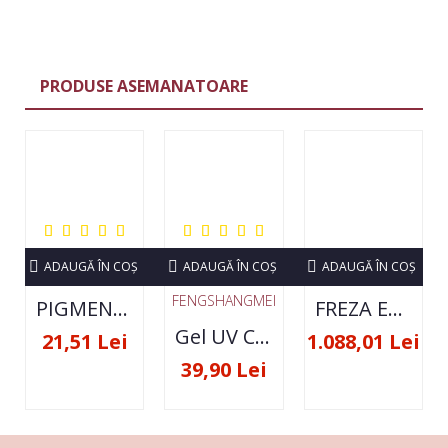
PRODUSE ASEMANATOARE
ADAUGĂ ÎN COŞ
ADAUGĂ ÎN COŞ
ADAUGĂ ÎN COŞ
FENGSHANGMEI
PIGMENT NEON SET 12 CULORI
FREZA ELECTRICA STRONG 210 35000 RPM- ORIGINALA
Gel UV Constructie FSM 50ML - 07
21,51 Lei
1.088,01 Lei
39,90 Lei