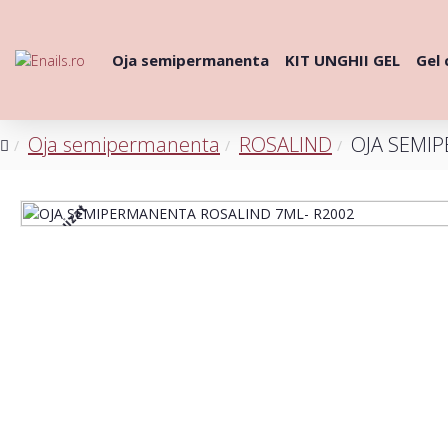
Oja semipermanenta
KIT UNGHII GEL
Gel 
Oja semipermanenta
ROSALIND
OJA SEMI
Stoc epuizat