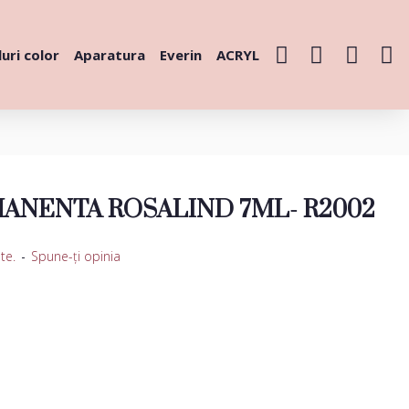
uri color
Aparatura
Everin
ACRYL
ANENTA ROSALIND 7ML- R2002
te.
-
Spune-ţi opinia