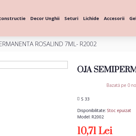
constructie
Decor Unghii
Seturi
Lichide
Accesorii
Gel
PERMANENTA ROSALIND 7ML- R2002
OJA SEMIPERM
Bazată pe 0 no
S 33
Disponibilitate:
Stoc epuizat
Model:
R2002
10,71 Lei