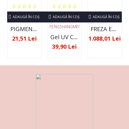
ADAUGĂ ÎN COŞ
ADAUGĂ ÎN COŞ
ADAUGĂ ÎN COŞ
FENGSHANGMEI
PIGMENT NEON SET 12 CULORI
FREZA ELECTRICA STRONG 210 35000 RPM- ORIGINALA
Gel UV Constructie FSM 50ML - 07
21,51 Lei
1.088,01 Lei
39,90 Lei