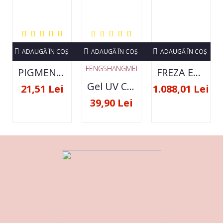
ADAUGĂ ÎN COŞ
ADAUGĂ ÎN COŞ
ADAUGĂ ÎN COŞ
FENGSHANGMEI
PIGMENT NEON SET 12 CULORI
FREZA ELECTRICA STRONG 210 35000 RPM- ORIGINALA
Gel UV Constructie FSM 50ML - 07
21,51 Lei
1.088,01 Lei
39,90 Lei