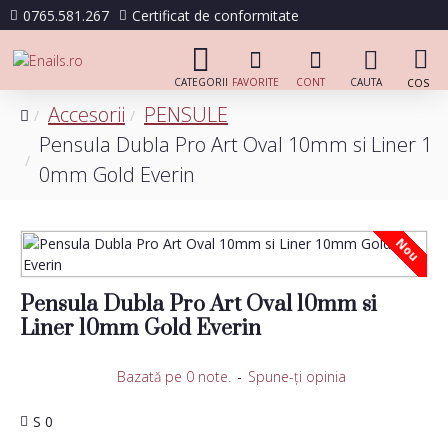
0765.581.267
Certificat de conformitate
Accesorii
PENSULE
Pensula Dubla Pro Art Oval 10mm si Liner 1
0mm Gold Everin
Nou
Pensula Dubla Pro Art Oval 10mm si
Liner 10mm Gold Everin
Bazată pe 0 note.
-
Spune-ţi opinia
S 0