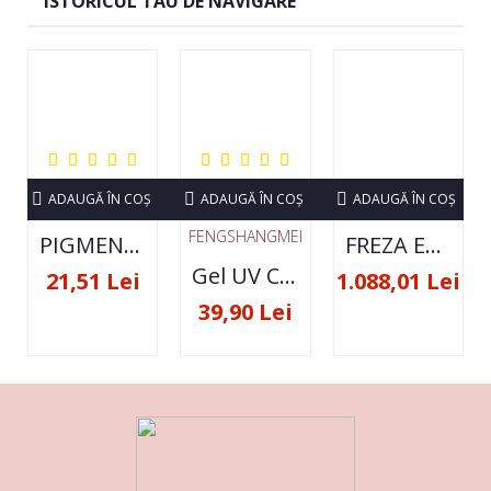
ISTORICUL TAU DE NAVIGARE
ADAUGĂ ÎN COŞ
ADAUGĂ ÎN COŞ
ADAUGĂ ÎN COŞ
FENGSHANGMEI
PIGMENT NEON SET 12 CULORI
FREZA ELECTRICA STRONG 210 35000 RPM- ORIGINALA
Gel UV Constructie FSM 50ML - 07
21,51 Lei
1.088,01 Lei
39,90 Lei