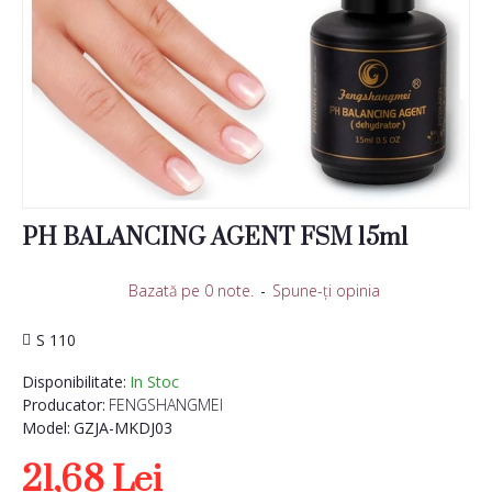
PH BALANCING AGENT FSM 15ml
Bazată pe 0 note.
-
Spune-ţi opinia
S 110
Disponibilitate:
In Stoc
Producator:
FENGSHANGMEI
Model:
GZJA-MKDJ03
21,68 Lei