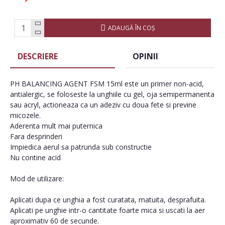
ADAUGĂ ÎN COŞ
DESCRIERE
OPINII
PH BALANCING AGENT FSM 15ml este un primer non-acid,
antialergic, se foloseste la unghiile cu gel, oja semipermanenta
sau acryl, actioneaza ca un adeziv cu doua fete si previne
micozele.
Aderenta mult mai puternica
Fara desprinderi
Impiedica aerul sa patrunda sub constructie
Nu contine acid
Mod de utilizare:
Aplicati dupa ce unghia a fost curatata, matuita, desprafuita.
Aplicati pe unghie intr-o cantitate foarte mica si uscati la aer
aproximativ 60 de secunde.