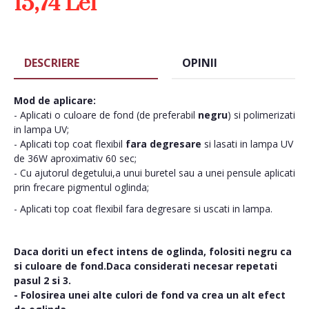
15,74 Lei
DESCRIERE
OPINII
Mod de aplicare:
- Aplicati o culoare de fond (de preferabil
negru
) si polimerizati
in lampa UV;
- Aplicati top coat flexibil
fara degresare
si lasati in lampa UV
de 36W aproximativ 60 sec;
- Cu ajutorul degetului,a unui buretel sau a unei pensule aplicati
prin frecare pigmentul oglinda;
- Aplicati top coat flexibil fara degresare si uscati in lampa.
Daca doriti un efect intens de oglinda, folositi negru ca
si culoare de fond.Daca considerati necesar repetati
pasul 2 si 3.
- Folosirea unei alte culori de fond va crea un alt efect