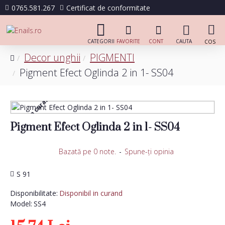
0765.581.267
Certificat de conformitate
Decor unghii
PIGMENTI
Pigment Efect Oglinda 2 in 1- SS04
Disponibil in curand
Pigment Efect Oglinda 2 in 1- SS04
Bazată pe 0 note.
-
Spune-ţi opinia
S 91
Disponibilitate:
Disponibil in curand
Model:
SS4