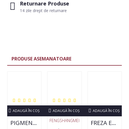
Returnare Produse
14 zile drept de returnare
PRODUSE ASEMANATOARE
ADAUGĂ ÎN COŞ
ADAUGĂ ÎN COŞ
ADAUGĂ ÎN COŞ
FENGSHANGMEI
PIGMENT NEON SET 12 CULORI
FREZA ELECTRICA STRONG 210 35000 RPM- ORIGINALA