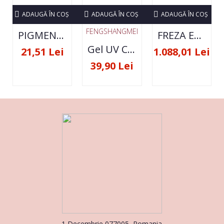
ADAUGĂ ÎN COŞ
ADAUGĂ ÎN COŞ
ADAUGĂ ÎN COŞ
FENGSHANGMEI
PIGMENT NEON SET 12 CULORI
FREZA ELECTRICA STRONG 210 35000 RPM- ORIGINALA
Gel UV Constructie FSM 50ML - 07
21,51 Lei
1.088,01 Lei
39,90 Lei
1 Decembrie 077005, Romania