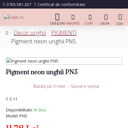
0765.581.267
Certificat de conformitate
Decor unghii
PIGMENTI
Pigment neon unghii PN5
Pigment neon unghii PN5
Bazată pe 0 note.
-
Spune-ţi opinia
S 11
Disponibilitate:
In Stoc
Model:
PN5