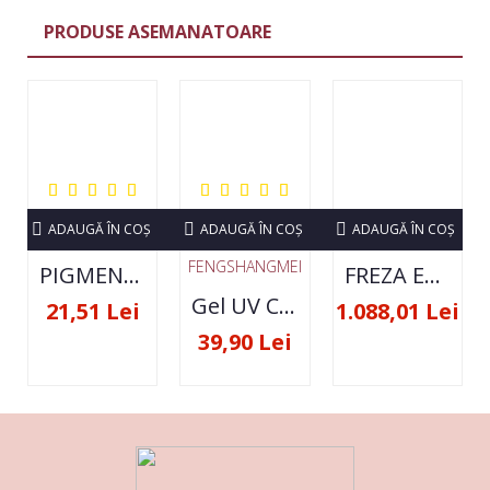
PRODUSE ASEMANATOARE
ADAUGĂ ÎN COŞ
ADAUGĂ ÎN COŞ
ADAUGĂ ÎN COŞ
FENGSHANGMEI
PIGMENT NEON SET 12 CULORI
FREZA ELECTRICA STRONG 210 35000 RPM- ORIGINALA
Gel UV Constructie FSM 50ML - 07
21,51 Lei
1.088,01 Lei
39,90 Lei