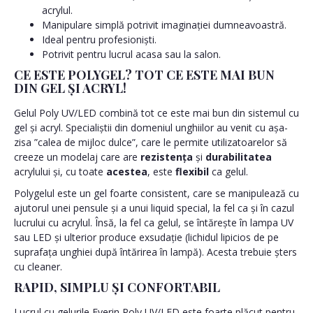
acrylul.
Manipulare simplă potrivit imaginației dumneavoastră.
Ideal pentru profesioniști.
Potrivit pentru lucrul acasa sau la salon.
CE ESTE POLYGEL? TOT CE ESTE MAI BUN
DIN GEL ȘI ACRYL!
Gelul Poly UV/LED combină tot ce este mai bun din sistemul cu
gel și acryl. Specialiștii din domeniul unghiilor au venit cu așa-
zisa ”calea de mijloc dulce”, care le permite utilizatoarelor să
creeze un modelaj care are
rezistența
și
durabilitatea
acrylului și, cu toate
acestea
, este
flexibil
ca gelul.
Polygelul este un gel foarte consistent, care se manipulează cu
ajutorul unei pensule și a unui liquid special, la fel ca și în cazul
lucrului cu acrylul. Însă, la fel ca gelul, se întărește în lampa UV
sau LED și ulterior produce exsudație (lichidul lipicios de pe
suprafața unghiei după întărirea în lampă). Acesta trebuie șters
cu cleaner.
RAPID, SIMPLU ȘI CONFORTABIL
Lucrul cu gelurile Everin Poly UV/LED este foarte plăcut pentru