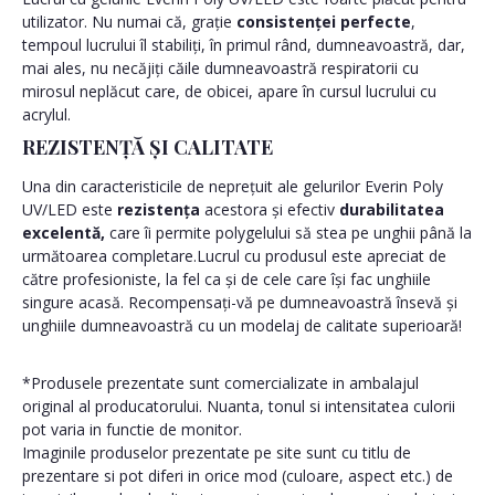
utilizator. Nu numai că, grație
consistenței perfecte
,
tempoul lucrului îl stabiliți, în primul rând, dumneavoastră, dar,
mai ales, nu necăjiți căile dumneavoastră respiratorii cu
mirosul neplăcut care, de obicei, apare în cursul lucrului cu
acrylul.
REZISTENȚĂ ȘI CALITATE
Una din caracteristicile de neprețuit ale gelurilor Everin Poly
UV/LED este
rezistența
acestora și efectiv
durabilitatea
excelentă,
care îi permite polygelului să stea pe unghii până la
următoarea completare.Lucrul cu produsul este apreciat de
către profesioniste, la fel ca și de cele care își fac unghiile
singure acasă. Recompensați-vă pe dumneavoastră însevă și
unghiile dumneavoastră cu un modelaj de calitate superioară!
*Produsele prezentate sunt comercializate in ambalajul
original al producatorului. Nuanta, tonul si intensitatea culorii
pot varia in functie de monitor.
Imaginile produselor prezentate pe site sunt cu titlu de
prezentare si pot diferi in orice mod (culoare, aspect etc.) de