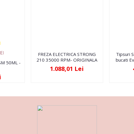
EI
FREZA ELECTRICA STRONG
Tipsuri 
210 35000 RPM- ORIGINALA
bucati Ev
FSM 50ML -
1.088,01 Lei
i