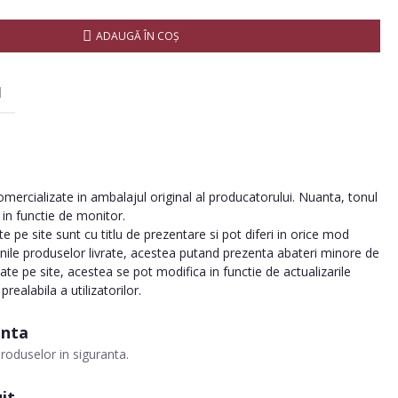
ADAUGĂ ÎN COŞ
I
ercializate in ambalajul original al producatorului. Nuanta, tonul
a in functie de monitor.
 pe site sunt cu titlu de prezentare si pot diferi in orice mod
inile produselor livrate, acestea putand prezenta abateri minore de
tate pe site, acestea se pot modifica in functie de actualizarile
realabila a utilizatorilor.
anta
roduselor in siguranta.
it