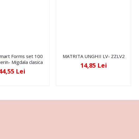
Smart Forms set 100
MATRITA UNGHII LV- ZZLV2
erin- Migdala clasica
14,85 Lei
44,55 Lei