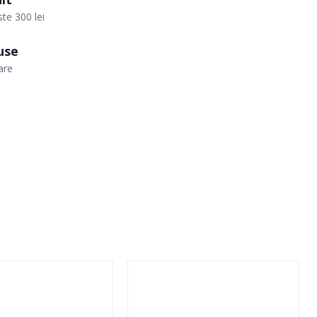
te 300 lei
use
are