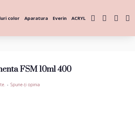
uri color
Aparatura
Everin
ACRYL
nenta FSM 10ml 400
te.
-
Spune-ţi opinia