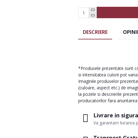
DESCRIERE
OPINI
*Produsele prezentate sunt com
si intensitatea culorii pot vari
Imaginile produselor prezentate
(culoare, aspect etc.) de imag
la pozele si descrierile prezen
producatorilor fara anuntarea p
Livrare in sigur
Va garantam livrarea p
Transport Gratu