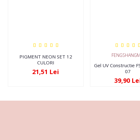
FENGSHANGM
PIGMENT NEON SET 12
CULORI
Gel UV Constructie 
21,51 Lei
07
39,90 Le