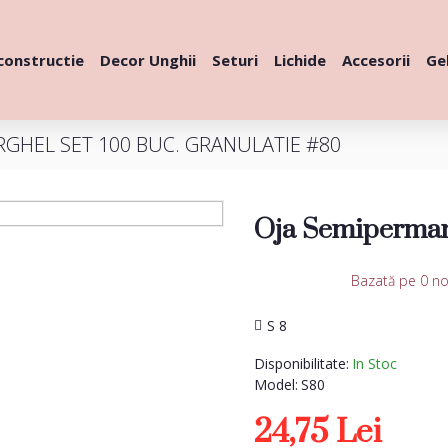
constructie
Decor Unghii
Seturi
Lichide
Accesorii
Gel
RGHEL SET 100 BUC. GRANULATIE #80
Oja Semiperma
Bazată pe 0 no
S 8
Disponibilitate:
In Stoc
Model:
S80
24,75 Lei