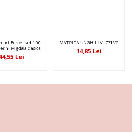
Smart Forms set 100
MATRITA UNGHII LV- ZZLV2
erin- Migdala clasica
14,85 Lei
44,55 Lei