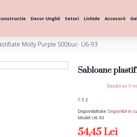
constructie
Decor Unghii
Seturi
Lichide
Accesorii
Gel
stifiate Molly Purple 500buc- U6-93
Sabloane plasti
Bazată pe 0 no
S 2
Disponibilitate:
Disponibil in c
Model:
U6-93
54,45 Lei