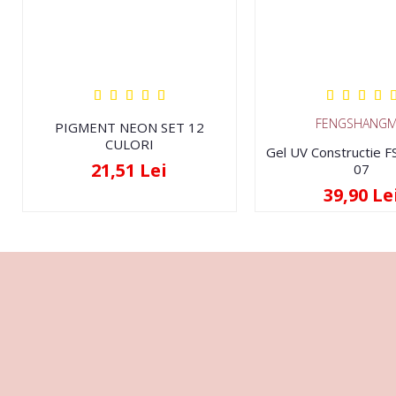
FENGSHANGM
PIGMENT NEON SET 12
CULORI
Gel UV Constructie 
21,51 Lei
07
39,90 Le