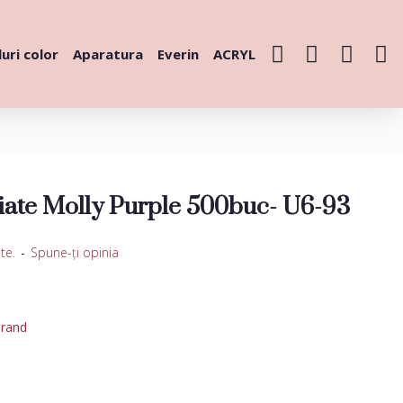
uri color
Aparatura
Everin
ACRYL
fiate Molly Purple 500buc- U6-93
te.
-
Spune-ţi opinia
urand