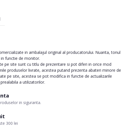
I
ercializate in ambalajul original al producatorului. Nuanta, tonul
a in functie de monitor.
 pe site sunt cu titlu de prezentare si pot diferi in orice mod
inile produselor livrate, acestea putand prezenta abateri minore de
tate pe site, acestea se pot modifica in functie de actualizarile
realabila a utilizatorilor.
anta
roduselor in siguranta.
it
te 300 lei