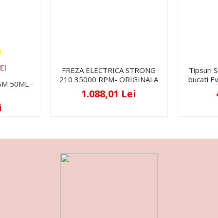
EI
FREZA ELECTRICA STRONG
Tipsuri 
210 35000 RPM- ORIGINALA
bucati Ev
FSM 50ML -
1.088,01 Lei
i