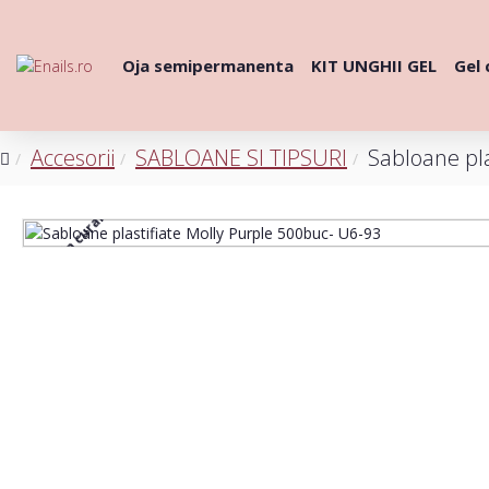
Oja semipermanenta
KIT UNGHII GEL
Gel 
Accesorii
SABLOANE SI TIPSURI
Sabloane pla
Disponibil in curand