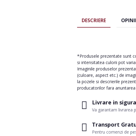
DESCRIERE
OPINI
*Produsele prezentate sunt com
si intensitatea culorii pot vari
Imaginile produselor prezentate
(culoare, aspect etc.) de imag
la pozele si descrierile prezen
producatorilor fara anuntarea p
Livrare in sigur
Va garantam livrarea p
Transport Gratu
Pentru comenzi de pes