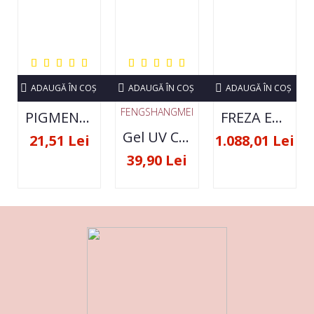
ADAUGĂ ÎN COŞ
ADAUGĂ ÎN COŞ
ADAUGĂ ÎN COŞ
FENGSHANGMEI
PIGMENT NEON SET 12 CULORI
FREZA ELECTRICA STRONG 210 35000 RPM- ORIGINALA
Gel UV Constructie FSM 50ML - 07
21,51 Lei
1.088,01 Lei
39,90 Lei