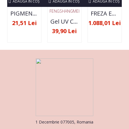
ADAUGĂ ÎN COŞ
ADAUGĂ ÎN COŞ
ADAUGĂ ÎN COŞ
FENGSHANGMEI
PIGMENT NEON SET 12 CULORI
FREZA ELECTRICA STRONG 210 35000 RPM- ORIGINALA
Gel UV Constructie FSM 50ML - 07
21,51 Lei
1.088,01 Lei
39,90 Lei
1 Decembrie 077005, Romania