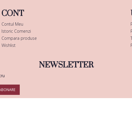
CONT
Contul Meu
Istoric Comenzi
Compara produse
Wishlist
NEWSLETTER
tru
ABONARE
Copyright © 2025 |
Enails.ro