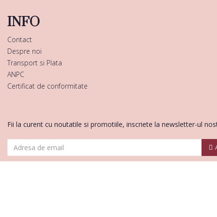
INFO
Contact
Despre noi
Transport si Plata
ANPC
Certificat de conformitate
Fii la curent cu noutatile si promotiile, inscriete la newsletter-ul nos
Am citit şi sunt de acord cu
Termeni si conditii